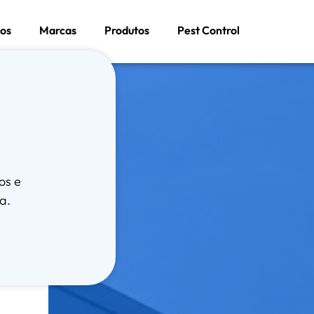
os
Marcas
Produtos
Pest Control
os e
a.